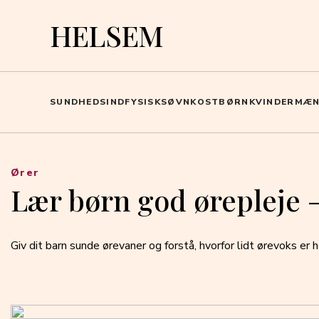
HELSEM
SUNDHED
SIND
FYSISK
SØVN
KOST
BØRN
KVINDER
MÆ
Ører
Lær børn god ørepleje – 
Giv dit barn sunde ørevaner og forstå, hvorfor lidt ørevoks er h