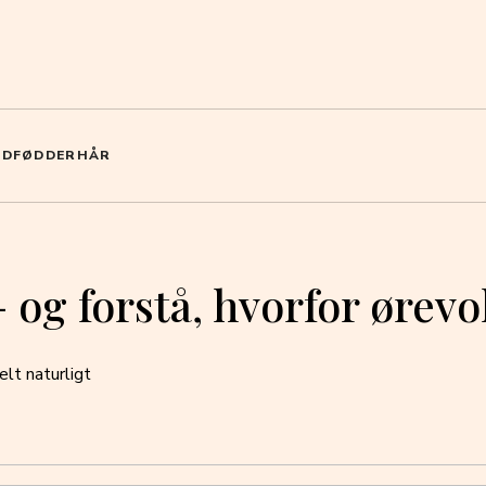
ND
FØDDER
HÅR
og forstå, hvorfor ørevok
elt naturligt