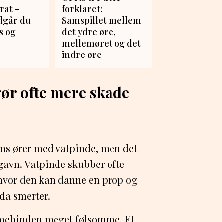
rat –
forklaret:
dgår du
Samspillet mellem
s og
det ydre øre,
mellemøret og det
indre øre
ør ofte mere skade
rns ører med vatpinde, men det
gavn. Vatpinde skubber ofte
hvor den kan danne en prop og
dda smerter.
mehinden meget følsomme. Et