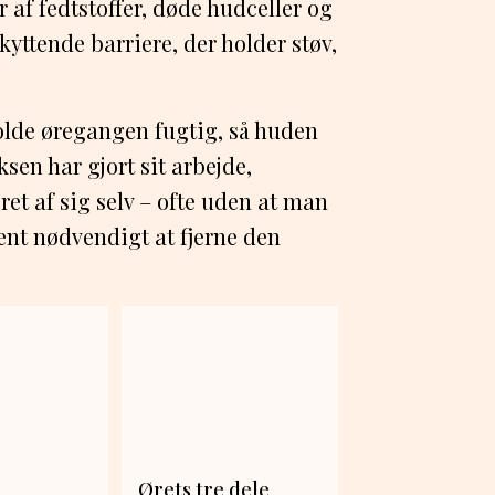
 af fedtstoffer, døde hudceller og
ttende barriere, der holder støv,
olde øregangen fugtig, så huden
ksen har gjort sit arbejde,
et af sig selv – ofte uden at man
ent nødvendigt at fjerne den
Ørets tre dele