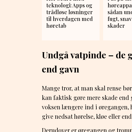
teknologi: Apps og
høreappa
trådløse løsninger
sådan un
til hverdagen med
fugt, snav
høretab
skader
Undgå vatpinde – de g
end gavn
Mange tror, at man skal rense bø
kan faktisk gøre mere skade end 
voksen længere ind i øregangen, 
give nedsat hørelse, kløe eller en
Derudover er øregangen og trom