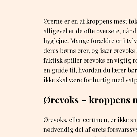
Ørerne er en af kroppens mest f
alligevel er de ofte oversete, når
hygiejne. Mange forældre er i tvi
deres børns ører, og især ørevok
faktisk spiller ørevoks en vigtig ro
en guide til, hvordan du lærer bø
ikke skal være for hurtig med vat
Ørevoks – kroppens n
Ørevoks, eller cerumen, er ikke s
nødvendig del af ørets forsvarssy