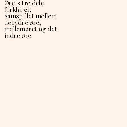
Ørets tre dele
forklaret:
Samspillet mellem
det ydre øre,
mellemøret og det
indre øre