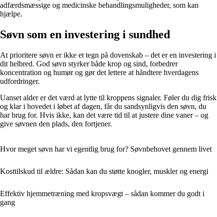
adfærdsmæssige og medicinske behandlingsmuligheder, som kan
hjælpe.
Søvn som en investering i sundhed
At prioritere søvn er ikke et tegn på dovenskab – det er en investering i
dit helbred. God søvn styrker både krop og sind, forbedrer
koncentration og humør og gør det lettere at håndtere hverdagens
udfordringer.
Uanset alder er det værd at lytte til kroppens signaler. Føler du dig frisk
og klar i hovedet i løbet af dagen, får du sandsynligvis den søvn, du
har brug for. Hvis ikke, kan det være tid til at justere dine vaner – og
give søvnen den plads, den fortjener.
Hvor meget søvn har vi egentlig brug for? Søvnbehovet gennem livet
Kosttilskud til ældre: Sådan kan du støtte knogler, muskler og energi
Effektiv hjemmetræning med kropsvægt – sådan kommer du godt i
gang