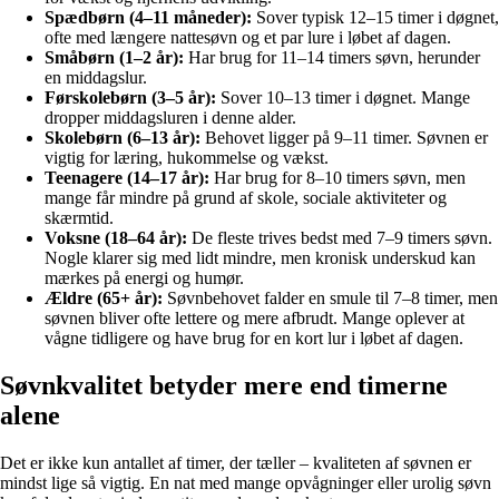
Spædbørn (4–11 måneder):
Sover typisk 12–15 timer i døgnet,
ofte med længere nattesøvn og et par lure i løbet af dagen.
Småbørn (1–2 år):
Har brug for 11–14 timers søvn, herunder
en middagslur.
Førskolebørn (3–5 år):
Sover 10–13 timer i døgnet. Mange
dropper middagsluren i denne alder.
Skolebørn (6–13 år):
Behovet ligger på 9–11 timer. Søvnen er
vigtig for læring, hukommelse og vækst.
Teenagere (14–17 år):
Har brug for 8–10 timers søvn, men
mange får mindre på grund af skole, sociale aktiviteter og
skærmtid.
Voksne (18–64 år):
De fleste trives bedst med 7–9 timers søvn.
Nogle klarer sig med lidt mindre, men kronisk underskud kan
mærkes på energi og humør.
Ældre (65+ år):
Søvnbehovet falder en smule til 7–8 timer, men
søvnen bliver ofte lettere og mere afbrudt. Mange oplever at
vågne tidligere og have brug for en kort lur i løbet af dagen.
Søvnkvalitet betyder mere end timerne
alene
Det er ikke kun antallet af timer, der tæller – kvaliteten af søvnen er
mindst lige så vigtig. En nat med mange opvågninger eller urolig søvn