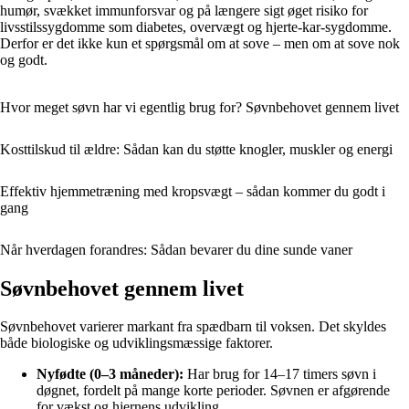
humør, svækket immunforsvar og på længere sigt øget risiko for
livsstilssygdomme som diabetes, overvægt og hjerte-kar-sygdomme.
Derfor er det ikke kun et spørgsmål om at sove – men om at sove nok
og godt.
Hvor meget søvn har vi egentlig brug for? Søvnbehovet gennem livet
Kosttilskud til ældre: Sådan kan du støtte knogler, muskler og energi
Effektiv hjemmetræning med kropsvægt – sådan kommer du godt i
gang
Når hverdagen forandres: Sådan bevarer du dine sunde vaner
Søvnbehovet gennem livet
Søvnbehovet varierer markant fra spædbarn til voksen. Det skyldes
både biologiske og udviklingsmæssige faktorer.
Nyfødte (0–3 måneder):
Har brug for 14–17 timers søvn i
døgnet, fordelt på mange korte perioder. Søvnen er afgørende
for vækst og hjernens udvikling.