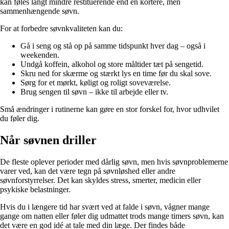
kan føles langt mindre restituerende end en kortere, men
sammenhængende søvn.
For at forbedre søvnkvaliteten kan du:
Gå i seng og stå op på samme tidspunkt hver dag – også i
weekenden.
Undgå koffein, alkohol og store måltider tæt på sengetid.
Skru ned for skærme og stærkt lys en time før du skal sove.
Sørg for et mørkt, køligt og roligt soveværelse.
Brug sengen til søvn – ikke til arbejde eller tv.
Små ændringer i rutinerne kan gøre en stor forskel for, hvor udhvilet
du føler dig.
Når søvnen driller
De fleste oplever perioder med dårlig søvn, men hvis søvnproblemerne
varer ved, kan det være tegn på søvnløshed eller andre
søvnforstyrrelser. Det kan skyldes stress, smerter, medicin eller
psykiske belastninger.
Hvis du i længere tid har svært ved at falde i søvn, vågner mange
gange om natten eller føler dig udmattet trods mange timers søvn, kan
det være en god idé at tale med din læge. Der findes både