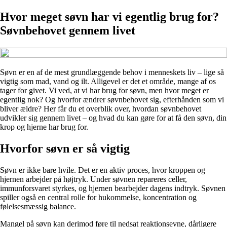
Hvor meget søvn har vi egentlig brug for?
Søvnbehovet gennem livet
Søvn er en af de mest grundlæggende behov i menneskets liv – lige så
vigtig som mad, vand og ilt. Alligevel er det et område, mange af os
tager for givet. Vi ved, at vi har brug for søvn, men hvor meget er
egentlig nok? Og hvorfor ændrer søvnbehovet sig, efterhånden som vi
bliver ældre? Her får du et overblik over, hvordan søvnbehovet
udvikler sig gennem livet – og hvad du kan gøre for at få den søvn, din
krop og hjerne har brug for.
Hvorfor søvn er så vigtig
Søvn er ikke bare hvile. Det er en aktiv proces, hvor kroppen og
hjernen arbejder på højtryk. Under søvnen repareres celler,
immunforsvaret styrkes, og hjernen bearbejder dagens indtryk. Søvnen
spiller også en central rolle for hukommelse, koncentration og
følelsesmæssig balance.
Mangel på søvn kan derimod føre til nedsat reaktionsevne, dårligere