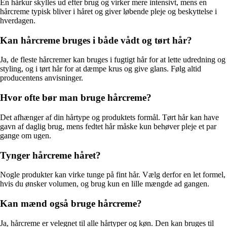
En hårkur skylles ud efter brug og virker mere intensivt, mens en
hårcreme typisk bliver i håret og giver løbende pleje og beskyttelse i
hverdagen.
Kan hårcreme bruges i både vådt og tørt hår?
Ja, de fleste hårcremer kan bruges i fugtigt hår for at lette udredning og
styling, og i tørt hår for at dæmpe krus og give glans. Følg altid
producentens anvisninger.
Hvor ofte bør man bruge hårcreme?
Det afhænger af din hårtype og produktets formål. Tørt hår kan have
gavn af daglig brug, mens fedtet hår måske kun behøver pleje et par
gange om ugen.
Tynger hårcreme håret?
Nogle produkter kan virke tunge på fint hår. Vælg derfor en let formel,
hvis du ønsker volumen, og brug kun en lille mængde ad gangen.
Kan mænd også bruge hårcreme?
Ja, hårcreme er velegnet til alle hårtyper og køn. Den kan bruges til