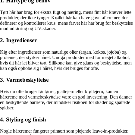
1. Hårtype og behov
Tørt hår har brug for ekstra fugt og næring, mens fint hår kræver lette
produkter, der ikke tynger. Krøllet hår kan have gavn af cremer, der
definerer og kontrollerer krus, mens farvet hår har brug for beskyttelse
mod udtørring og UV-skader.
2. Ingredienser
Kig efter ingredienser som naturlige olier (argan, kokos, jojoba) og
proteiner, der styrker håret. Undgå produkter med for meget alkohol,
hvis dit hår let bliver tørt. Silikone kan give glans og beskyttelse, men
kan også ophobe sig i håret, hvis det bruges for ofte.
3. Varmebeskyttelse
Hvis du ofte bruger føntørrer, glattejern eller krøllejern, kan en
hårcreme med varmebeskyttelse være en god investering. Den danner
en beskyttende barriere, der mindsker risikoen for skader og spaltede
spidser.
4. Styling og finish
Nogle hårcremer fungerer primært som plejende leave-in-produkter,