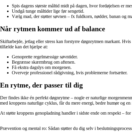
Spis dagens største måltid midt på dagen, hvor fordøjelsen er mes
Undgå tunge måltider lige før sengetid.
Vælg mad, der støtter søvnen – fx fuldkorn, nødder, banan og mæl
Når rytmen kommer ud af balance
Skiftarbejde, jetlag eller stress kan forstyrre døgnrytmen markant. Hvi
tilfælde kan det hjælpe at:
Genoprette regelmæssige søvntider.
Begrænse skærmbrug om aftenen.
Få ekstra dagslys om morgenen.
Overveje professionel rådgivning, hvis problemerne fortsætter.
En rytme, der passer til dig
Der findes ikke én perfekt døgnrytme – nogle er naturlige morgenmenneske
med kroppens naturlige cyklus, får du mere energi, bedre humør og en 
At støtte kroppens genopladning handler i sidste ende om respekt – for d
Prævention og mental ro: Sådan støtter du dig selv i beslutningsproces