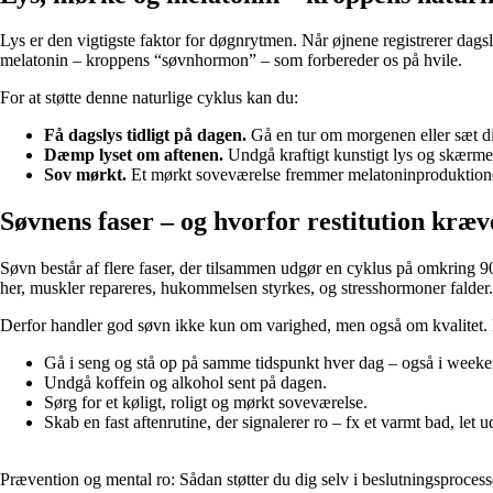
Lys er den vigtigste faktor for døgnrytmen. Når øjnene registrerer dag
melatonin – kroppens “søvnhormon” – som forbereder os på hvile.
For at støtte denne naturlige cyklus kan du:
Få dagslys tidligt på dagen.
Gå en tur om morgenen eller sæt di
Dæmp lyset om aftenen.
Undgå kraftigt kunstigt lys og skærme 
Sov mørkt.
Et mørkt soveværelse fremmer melatoninproduktione
Søvnens faser – og hvorfor restitution kræ
Søvn består af flere faser, der tilsammen udgør en cyklus på omkring 90
her, muskler repareres, hukommelsen styrkes, og stresshormoner falder.
Derfor handler god søvn ikke kun om varighed, men også om kvalitet. Fo
Gå i seng og stå op på samme tidspunkt hver dag – også i week
Undgå koffein og alkohol sent på dagen.
Sørg for et køligt, roligt og mørkt soveværelse.
Skab en fast aftenrutine, der signalerer ro – fx et varmt bad, let 
Prævention og mental ro: Sådan støtter du dig selv i beslutningsproces