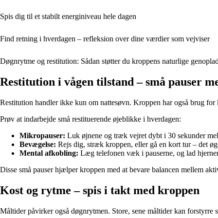
Spis dig til et stabilt energiniveau hele dagen
Find retning i hverdagen – refleksion over dine værdier som vejviser
Døgnrytme og restitution: Sådan støtter du kroppens naturlige genopla
Restitution i vågen tilstand – små pauser me
Restitution handler ikke kun om nattesøvn. Kroppen har også brug for ko
Prøv at indarbejde små restituerende øjeblikke i hverdagen:
Mikropauser:
Luk øjnene og træk vejret dybt i 30 sekunder me
Bevægelse:
Rejs dig, stræk kroppen, eller gå en kort tur – det ø
Mental afkobling:
Læg telefonen væk i pauserne, og lad hjernen 
Disse små pauser hjælper kroppen med at bevare balancen mellem aktivit
Kost og rytme – spis i takt med kroppen
Måltider påvirker også døgnrytmen. Store, sene måltider kan forstyrre