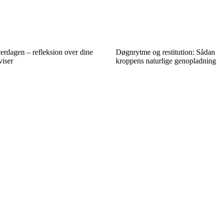
verdagen – refleksion over dine
Døgnrytme og restitution: Sådan 
viser
kroppens naturlige genopladning