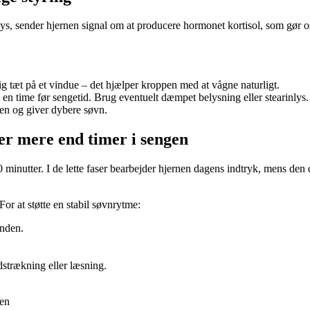
slys, sender hjernen signal om at producere hormonet kortisol, som gør 
g tæt på et vindue – det hjælper kroppen med at vågne naturligt.
en time før sengetid. Brug eventuelt dæmpet belysning eller stearinlys.
n og giver dybere søvn.
ver mere end timer i sengen
 minutter. I de lette faser bearbejder hjernen dagens indtryk, mens den
r at støtte en stabil søvnrytme:
enden.
udstrækning eller læsning.
sen