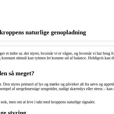
 kroppens naturlige genopladning
er et indre ur, der styrer, hvornår vi er vågne, og hvornår vi har brug
g konstant stimuli kan rytmen let komme ud af balance. Heldigvis kan d
den så meget?
. Den styres primært af lys og mørke og påvirker alt fra søvn og appetit
empel af uregelmæssige sengetider, natligt skærmlys eller stress – kan 
nok, men om at leve i takt med kroppens naturlige signaler.
ge styring