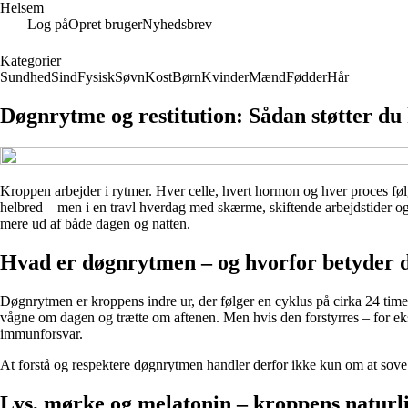
Helsem
Log på
Opret bruger
Nyhedsbrev
Kategorier
Sundhed
Sind
Fysisk
Søvn
Kost
Børn
Kvinder
Mænd
Fødder
Hår
Døgnrytme og restitution: Sådan støtter du
Kroppen arbejder i rytmer. Hver celle, hvert hormon og hver proces følg
helbred – men i en travl hverdag med skærme, skiftende arbejdstider o
mere ud af både dagen og natten.
Hvad er døgnrytmen – og hvorfor betyder 
Døgnrytmen er kroppens indre ur, der følger en cyklus på cirka 24 timer
vågne om dagen og trætte om aftenen. Men hvis den forstyrres – for eks
immunforsvar.
At forstå og respektere døgnrytmen handler derfor ikke kun om at sove 
Lys, mørke og melatonin – kroppens naturli