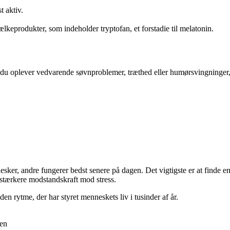
t aktiv.
keprodukter, som indeholder tryptofan, et forstadie til melatonin.
s du oplever vedvarende søvnproblemer, træthed eller humørsvingninger, 
r, andre fungerer bedst senere på dagen. Det vigtigste er at finde en ryt
stærkere modstandskraft mod stress.
en rytme, der har styret menneskets liv i tusinder af år.
sen