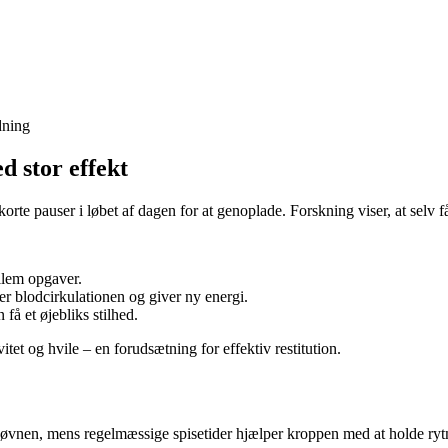
dning
d stor effekt
rte pauser i løbet af dagen for at genoplade. Forskning viser, at selv 
llem opgaver.
ger blodcirkulationen og giver ny energi.
få et øjebliks stilhed.
et og hvile – en forudsætning for effektiv restitution.
 søvnen, mens regelmæssige spisetider hjælper kroppen med at holde ryt