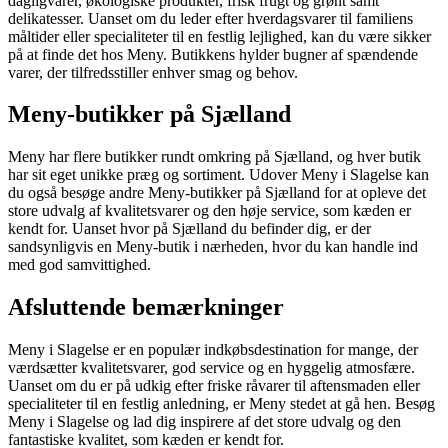
dagligvarer, økologiske produkter, frisk frugt og grønt samt
delikatesser. Uanset om du leder efter hverdagsvarer til familiens
måltider eller specialiteter til en festlig lejlighed, kan du være sikker
på at finde det hos Meny. Butikkens hylder bugner af spændende
varer, der tilfredsstiller enhver smag og behov.
Meny-butikker på Sjælland
Meny har flere butikker rundt omkring på Sjælland, og hver butik
har sit eget unikke præg og sortiment. Udover Meny i Slagelse kan
du også besøge andre Meny-butikker på Sjælland for at opleve det
store udvalg af kvalitetsvarer og den høje service, som kæden er
kendt for. Uanset hvor på Sjælland du befinder dig, er der
sandsynligvis en Meny-butik i nærheden, hvor du kan handle ind
med god samvittighed.
Afsluttende bemærkninger
Meny i Slagelse er en populær indkøbsdestination for mange, der
værdsætter kvalitetsvarer, god service og en hyggelig atmosfære.
Uanset om du er på udkig efter friske råvarer til aftensmaden eller
specialiteter til en festlig anledning, er Meny stedet at gå hen. Besøg
Meny i Slagelse og lad dig inspirere af det store udvalg og den
fantastiske kvalitet, som kæden er kendt for.