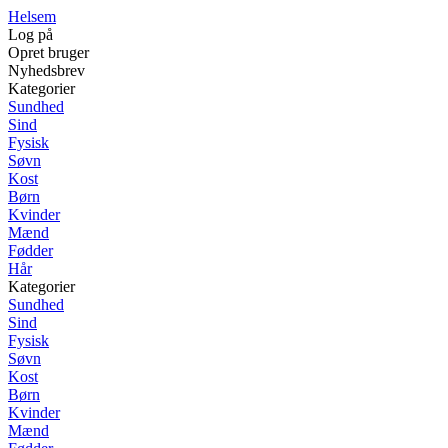
Helsem
Log på
Opret bruger
Nyhedsbrev
Kategorier
Sundhed
Sind
Fysisk
Søvn
Kost
Børn
Kvinder
Mænd
Fødder
Hår
Kategorier
Sundhed
Sind
Fysisk
Søvn
Kost
Børn
Kvinder
Mænd