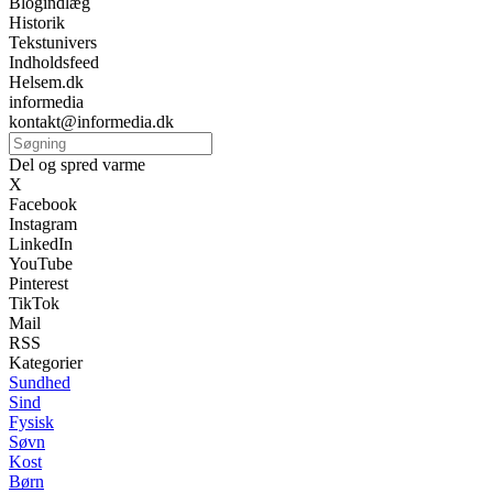
Blogindlæg
Historik
Tekstunivers
Indholdsfeed
Helsem.dk
informedia
kontakt@informedia.dk
Del og spred varme
X
Facebook
Instagram
LinkedIn
YouTube
Pinterest
TikTok
Mail
RSS
Kategorier
Sundhed
Sind
Fysisk
Søvn
Kost
Børn