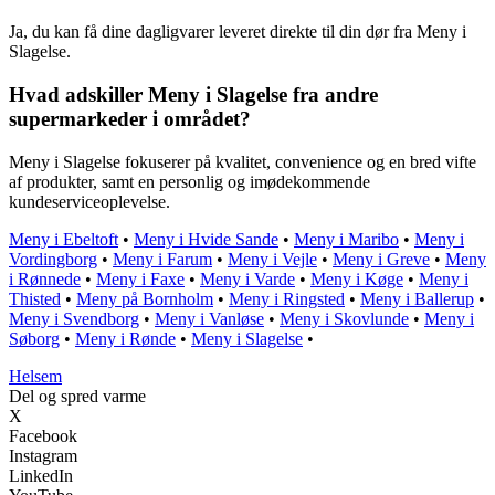
Ja, du kan få dine dagligvarer leveret direkte til din dør fra Meny i
Slagelse.
Hvad adskiller Meny i Slagelse fra andre
supermarkeder i området?
Meny i Slagelse fokuserer på kvalitet, convenience og en bred vifte
af produkter, samt en personlig og imødekommende
kundeserviceoplevelse.
Meny i Ebeltoft
•
Meny i Hvide Sande
•
Meny i Maribo
•
Meny i
Vordingborg
•
Meny i Farum
•
Meny i Vejle
•
Meny i Greve
•
Meny
i Rønnede
•
Meny i Faxe
•
Meny i Varde
•
Meny i Køge
•
Meny i
Thisted
•
Meny på Bornholm
•
Meny i Ringsted
•
Meny i Ballerup
•
Meny i Svendborg
•
Meny i Vanløse
•
Meny i Skovlunde
•
Meny i
Søborg
•
Meny i Rønde
•
Meny i Slagelse
•
Helsem
Del og spred varme
X
Facebook
Instagram
LinkedIn