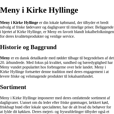
Meny i Kirke Hyllinge
Meny i Kirke Hyllinge
er din lokale købmand, der tilbyder et bredt
udvalg af friske fødevarer og dagligvarer til rimelige priser. Beliggende
i hjertet af Kirke Hyllinge, er Meny en favorit blandt lokalbefolkningen
for deres kvalitetsprodukter og venlige service.
Historie og Baggrund
Meny
er en dansk detailkæde med rødder tilbage til begyndelsen af det
20. århundrede. Med fokus på kvalitet, sundhed og bæredygtighed har
Meny vundet popularitet hos forbrugerne over hele landet. Meny i
Kirke Hyllinge fortsætter denne tradition med deres engagement i at
levere friske og velsmagende produkter til lokalsamfundet.
Sortiment
Meny i Kirke Hyllinge imponerer med deres omfattende sortiment af
dagligvarer. Uanset om du leder efter friske grøntsager, lækkert kød,
friskbagt brød eller lokale specialiteter, har de alt hvad du behøver for
at fylde dit køkken. Deres mejeri- og fryseafdelinger tilbyder også et